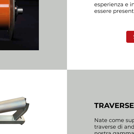
esperienza e i
essere present
TRAVERSE 
Nate come suppo
traverse di and
nostra gamma s