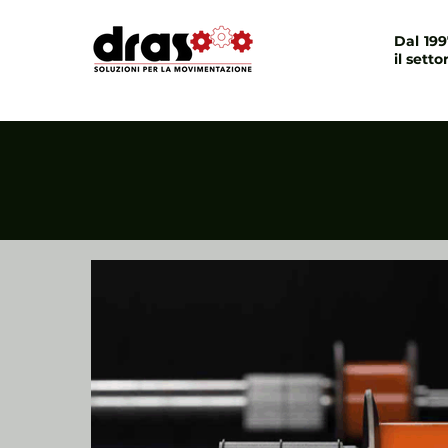
Dal 19
il setto