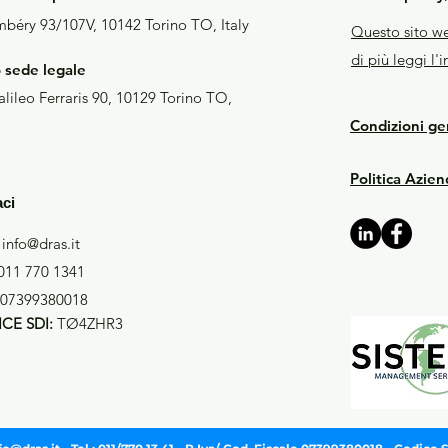
béry 93/107V, 10142 Torino TO, Italy
Questo sito we
di più leggi l'
o sede legale
lileo Ferraris 90, 10129 Torino TO,
Condizioni gen
Politica Azie
aci
info@dras.it
011 770 1341
Contatto Rap
07399380018
CE SDI:
TØ4ZHR3