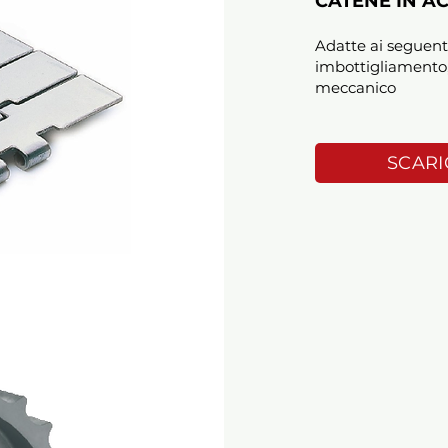
CATENE IN AC
Adatte ai seguent
imbottigliamento,
meccanico
SCARI