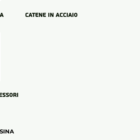
na
catene in acciaio
essori
ESINA