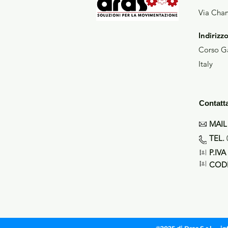
Via Cham
Indirizz
Corso Ga
Italy
Contatt
MAIL
TEL.
P.IVA
CODI