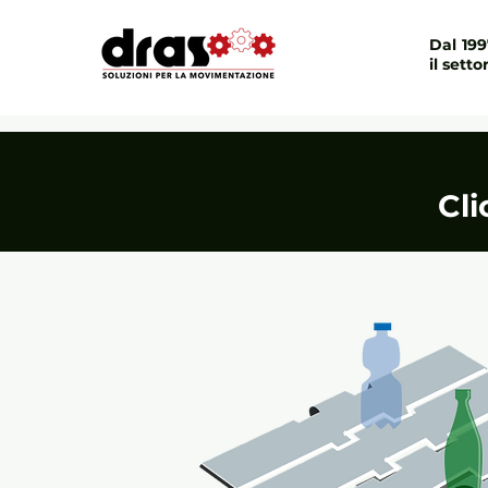
Dal 19
il setto
Cli