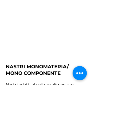
NASTRI MONOMATERIA/
MONO COMPONENTE
Nastri adatti al settore alimentare,
ricavati da estrusione di materiale puro.
Non avendo tele di rinforzo, s
i evita
quindi con l'usura lo "sfilacciamento" ed
il rilascio di tessuti a seguito della loro
usura nel tempo.
Disponibili nei materiali: