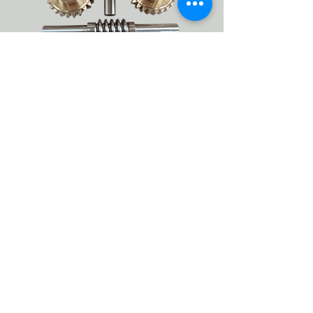
Coppie ingranaggio - vite
Siamo in grado di fornire coppie
ruota - vite senza fine, anche con
filetto rettificato.