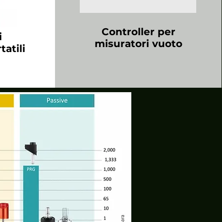
Controller per
i
misuratori vuoto
atili