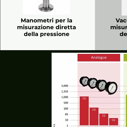
Manometri per la
Vac
misurazione diretta
misur
della pressione
de