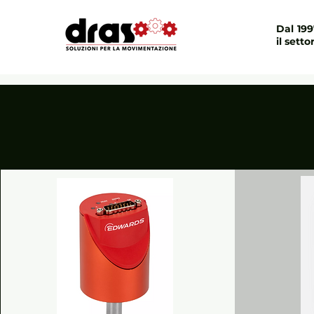
Dal 19
il setto