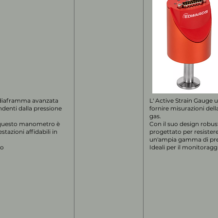
a diaframma avanzata
L' Active Strain Gauge 
ndenti dalla pressione
fornire misurazioni dell
gas.
e, questo manometro è
Con il suo design robus
stazioni affidabili in
progettato per resistere 
un'ampia gamma di pres
to
Ideali per il monitorag