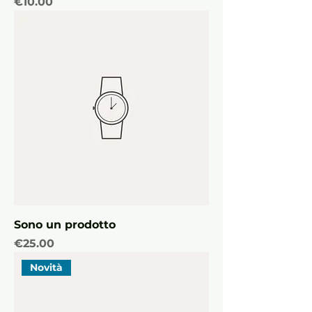
Price
€10.00
Sono un prodotto
Price
€25.00
Novità